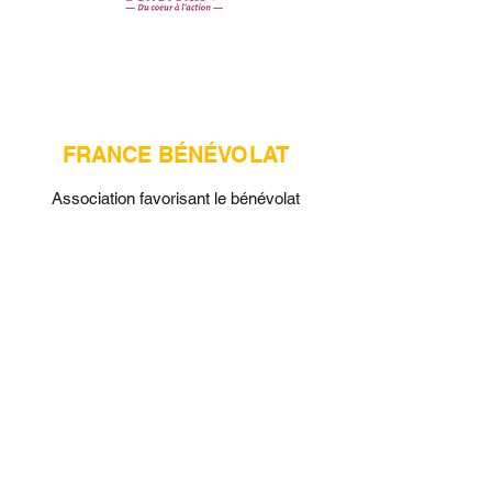
FRANCE BÉNÉVOLAT
Association favorisant le bénévolat
POURQUOI S'ENGAGER À
NOS COTÉS ?
Participez au développement solidaire de votre
territoire en soutenant une association locale ;​
• Renforcez la cohésion de vos collaborateurs
autour d'une action en faveur de l'enfance ;